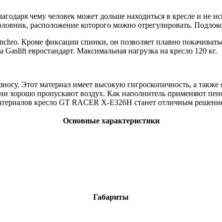
агодаря чему человек может дольше находиться в кресле и не и
дголовник, расположение которого можно отрегулировать. Подлок
ro. Кроме фиксации спинки, он позволяет плавно покачиваться
Gaslift евростандарт. Максимальная нагрузка на кресло 120 кг.
износу. Этот материал имеет высокую гигроскопичность, а также
 они хорошо пропускают воздух. Как наполнитель применяют пен
атериалов кресло GT RACER X-E326H станет отличным решением
Основные характеристики
Габариты