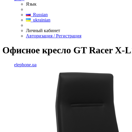
Язык
Russian
ukrainian
Личный кабинет
Авторизация / Регистрация
Офисное кресло GT Racer X-L
elephone.ua