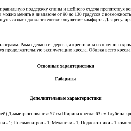
т правильную поддержку спины и шейного отдела препятствуя в
 можно менять в диапазоне от 90 до 130 градусов с возможност
ощупь создает дополнительное ощущение комфорта. Для регулиро
илограмм. Рама сделана из дерева, а крестовина из прочного хр
уя продолжительную эксплуатацию кресла. Обивка всего кресла 
Основные характеристики
Габариты
Дополнительные характеристики
ией) Диаметр основания: 57 см Ширина кресла: 63 см Глубина кре
ина - 1; Пневмопатрон - 1; Механизм - 1; Подлокотники - 1 компл