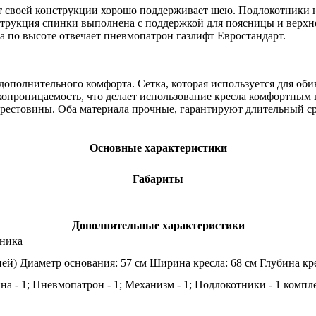
ет своей конструкции хорошо поддерживает шею. Подлокотники 
нструкция спинки выполнена с поддержкой для поясницы и верхне
а по высоте отвечает пневмопатрон газлифт Евростандарт.
ополнительного комфорта. Сетка, которая используется для обив
хопроницаемость, что делает использование кресла комфортным в
 крестовины. Оба материала прочные, гарантируют длительный ср
Основные характеристики
Габариты
Дополнительные характеристики
вника
ией) Диаметр основания: 57 см Ширина кресла: 68 см Глубина кре
ина - 1; Пневмопатрон - 1; Механизм - 1; Подлокотники - 1 компл