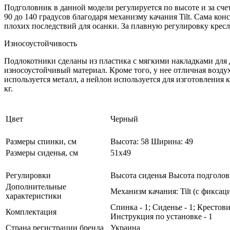
Подголовник в данной модели регулируется по высоте и за сч
90 до 140 градусов благодаря механизму качания Tilt. Сама ко
плохих последствий для осанки. За плавную регулировку кресл
Износоустойчивость
Подлокотники сделаны из пластика с мягкими накладками для д
износоустойчивый материал. Кроме того, у нее отличная возду
используется металл, а нейлон используется для изготовления
кг.
Цвет
Черный
Размеры спинки, см
Высота: 58 Ширина: 49
Размеры сиденья, см
51х49
Регулировки
Высота сиденья Высота подголо
Дополнительные
Механизм качания: Tilt (с фиксац
характеристики
Спинка - 1; Сиденье - 1; Крестов
Комплектация
Инструкция по установке - 1
Страна регистрации бренда
Украина