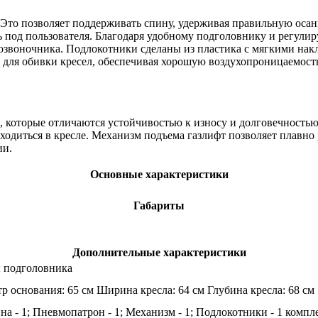
. Это позволяет поддерживать спину, удерживая правильную осан
ь под пользователя. Благодаря удобному подголовнику и регул
озвоночника. Подлокотники сделаны из пластика с мягкими нак
 для обивки кресел, обеспечивая хорошую воздухопроницаемость
оторые отличаются устойчивостью к износу и долговечностью. 
аходиться в кресле. Механизм подъема газлифт позволяет плавно 
ии.
Основные характеристики
Габариты
Дополнительные характеристики
ы подголовника
р основания: 65 см Ширина кресла: 64 см Глубина кресла: 68 см
ина - 1; Пневмопатрон - 1; Механизм - 1; Подлокотники - 1 компл