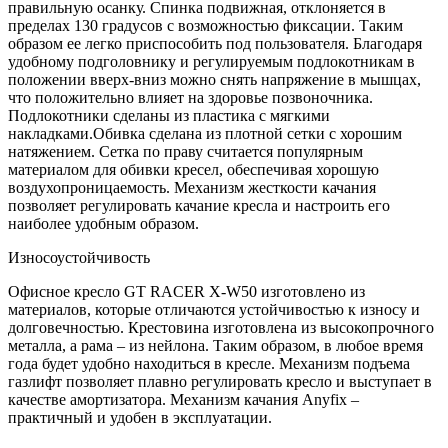
правильную осанку. Спинка подвижная, отклоняется в
пределах 130 градусов с возможностью фиксации. Таким
образом ее легко приспособить под пользователя. Благодаря
удобному подголовнику и регулируемым подлокотникам в
положении вверх-вниз можно снять напряжение в мышцах,
что положительно влияет на здоровье позвоночника.
Подлокотники сделаны из пластика с мягкими
накладками.Обивка сделана из плотной сетки с хорошим
натяжением. Сетка по праву считается популярным
материалом для обивки кресел, обеспечивая хорошую
воздухопроницаемость. Механизм жесткости качания
позволяет регулировать качание кресла и настроить его
наиболее удобным образом.
Износоустойчивость
Офисное кресло GT RACER X-W50 изготовлено из
материалов, которые отличаются устойчивостью к износу и
долговечностью. Крестовина изготовлена из высокопрочного
металла, а рама – из нейлона. Таким образом, в любое время
года будет удобно находиться в кресле. Механизм подъема
газлифт позволяет плавно регулировать кресло и выступает в
качестве амортизатора. Механизм качания Anyfix –
практичный и удобен в эксплуатации.